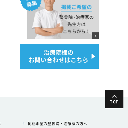
TOP
ス
掲載希望の整⾻院・治療家の⽅へ