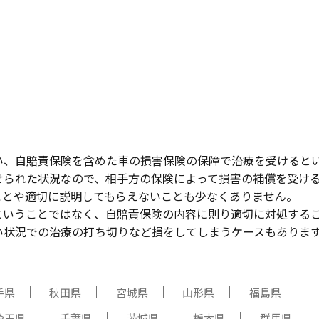
い、⾃賠責保険を含めた⾞の損害保険の保障で治療を受けると
せられた状況なので、相⼿⽅の保険によって損害の補償を受け
ことや適切に説明してもらえないことも少なくありません。
ということではなく、⾃賠責保険の内容に則り適切に対処する
い状況での治療の打ち切りなど損をしてしまうケースもありま
手県
秋田県
宮城県
山形県
福島県
埼玉県
千葉県
茨城県
栃木県
群馬県