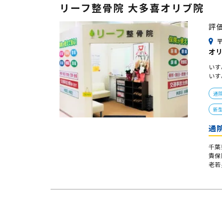
リーフ整骨院 大多喜オリブ院
評
〒
オ
いす
いす
通
新
通
千葉
責保
老若