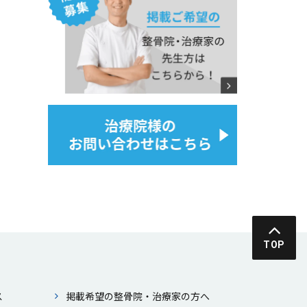
TOP
ス
掲載希望の整⾻院・治療家の⽅へ