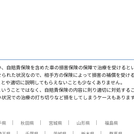
い、⾃賠責保険を含めた⾞の損害保険の保障で治療を受けると
せられた状況なので、相⼿⽅の保険によって損害の補償を受け
ことや適切に説明してもらえないことも少なくありません。
ということではなく、⾃賠責保険の内容に則り適切に対処する
い状況での治療の打ち切りなど損をしてしまうケースもありま
手県
秋田県
宮城県
山形県
福島県
埼玉県
千葉県
茨城県
栃木県
群馬県