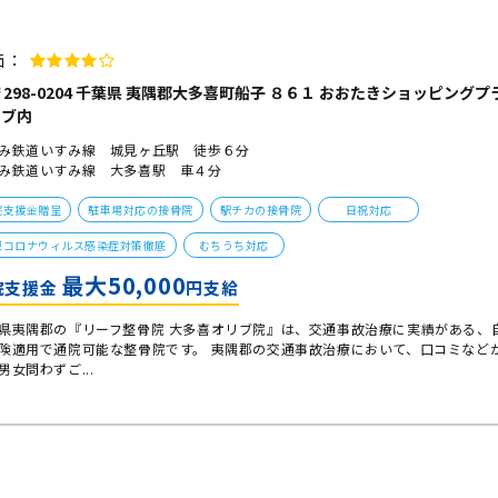
価：
298-0204 千葉県 夷隅郡大多喜町船子 ８６１ おおたきショッピングプ
リブ内
み鉄道いすみ線 城見ヶ丘駅 徒歩６分
み鉄道いすみ線 大多喜駅 車４分
院支援金贈呈
駐車場対応の接骨院
駅チカの接骨院
日祝対応
型コロナウィルス感染症対策徹底
むちうち対応
最大50,000
院支援金
円支給
県夷隅郡の『リーフ整骨院 大多喜オリブ院』は、交通事故治療に実績がある、
険適用で通院可能な整骨院です。 夷隅郡の交通事故治療において、口コミなど
男女問わずご...