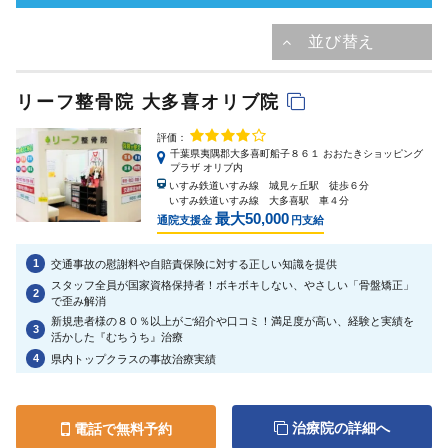
リーフ整骨院 大多喜オリブ院
評価：
千葉県夷隅郡大多喜町船子８６１ おおたきショッピング
プラザ オリブ内
いすみ鉄道いすみ線 城見ヶ丘駅 徒歩６分
いすみ鉄道いすみ線 大多喜駅 車４分
最大50,000
通院支援金
円支給
1
交通事故の慰謝料や自賠責保険に対する正しい知識を提供
スタッフ全員が国家資格保持者！ボキボキしない、やさしい「骨盤矯正」
2
で歪み解消
新規患者様の８０％以上がご紹介や口コミ！満足度が高い、経験と実績を
3
活かした『むちうち』治療
4
県内トップクラスの事故治療実績
治療院の詳細へ
電話で無料予約