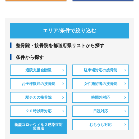
エリア/条件で絞り込む
整⾻院・接⾻院を都道府県リストから探す
条件から探す
通院支援金贈呈
駐車場対応の接骨院
お子様歓迎の接骨院
女性施術者の接骨院
駅チカの接骨院
時間外対応
２０時以降対応
日祝対応
新型コロナウィルス感染症対
むちうち対応
策徹底