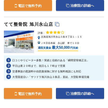
治療院の詳細へ
電話で無料予約
てて整骨院 旭川永山店
評価：
北海道旭川市永山３条８丁目１－１５
ＪＲ宗谷本線 永山駅 車で１０分
最大50,000
通院支援金
円支給
1
口コミやリピーター多数！実績と信頼のある「瞬間背骨矯正法」
2
平日は夜２０時まで、祝日も１７時まで営業
3
交通事故の慰謝料や自賠責保険に対する無料相談にも対応
4
大雪国道沿い「サツドラ旭川永山３条店」直結、大型駐車場完備
治療院の詳細へ
電話で無料予約