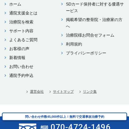
ホーム
SDカード保持者に対する優遇サ
ービス
通院⽀援⾦とは
掲載希望の整⾻院・治療家の⽅
治療院を検索
へ
サポート内容
治療院様お問合せフォーム
よくあるご質問
利⽤規約
お客様の声
プライバシーポリシー
新着情報
お問い合わせ
通院予約申込
運営会社
サイトマップ
リンク集
Copyright © i-think Co.,Ltd. All rights reserved.
問い合わせ件数45,000件以上！無料で交通事故治療予約
問い合わせ件数45,000件以上！無料で交通事故治療予約
070-4724-1496
070-4724-1496
相談
相談