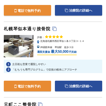
治療院の詳細へ
電話で無料予約
札幌琴似本通り接骨院
評価：
北海道札幌市西区琴似１条３丁目３−１４
JR函館本線 琴似駅 徒歩３分
最大50,000
通院支援金
円支給
1
土日祝も営業で通院しやすい
2
「むちうち専門プログラム」で症状の根本にアプローチ
治療院の詳細へ
電話で無料予約
元町ここ整骨院