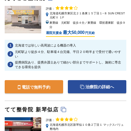
評価：
北海道札幌市東区北２１条東１５丁目１−８ SUN CREST
元町Ⅱ １F
東豊線 元町駅 徒歩４分／東豊線 環状通東駅 徒歩９
分
最大50,000
通院支援金
円支給
1
北海道では珍しい高周波による機器の導入
元町駅より徒歩４分、駐車場４台完備、平日２０時半まで受付で通いやす
2
い
提携病院あり、提携弁護士ありで細かい部分までサポートし、施術に専念
3
できる環境を提供
治療院の詳細へ
電話で無料予約
てて整骨院 新琴似店
評価：
北海道札幌市北区新琴似１０条２丁目１ マックスバリュ
敷地内