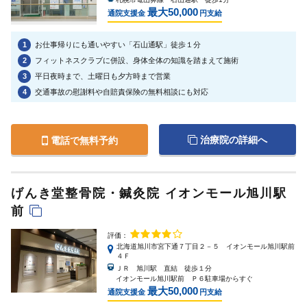
最大50,000
通院支援金
円支給
1
お仕事帰りにも通いやすい「石山通駅」徒歩１分
2
フィットネスクラブに併設、身体全体の知識を踏まえて施術
3
平日夜時まで、土曜日も夕方時まで営業
4
交通事故の慰謝料や自賠責保険の無料相談にも対応
治療院の詳細へ
電話で無料予約
げんき堂整骨院・鍼灸院 イオンモール旭川駅
前
評価：
北海道旭川市宮下通７丁目２－５ イオンモール旭川駅前
４Ｆ
ＪＲ 旭川駅 直結 徒歩１分
イオンモール旭川駅前 Ｐ６駐車場からすぐ
最大50,000
通院支援金
円支給