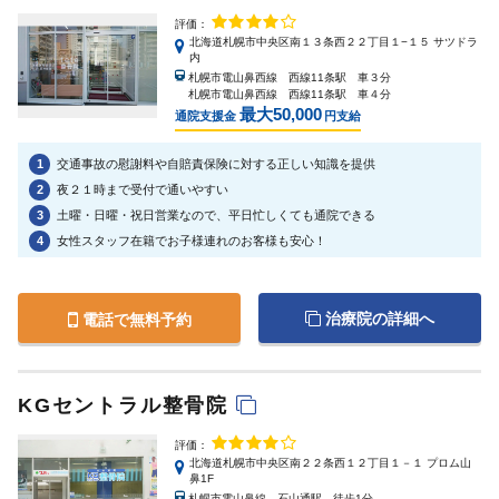
評価：
北海道札幌市中央区南１３条西２２丁目１−１５ サツドラ
内
札幌市電山鼻西線 西線11条駅 車３分
札幌市電山鼻西線 西線11条駅 車４分
最大50,000
通院支援金
円支給
1
交通事故の慰謝料や自賠責保険に対する正しい知識を提供
2
夜２１時まで受付で通いやすい
3
土曜・日曜・祝日営業なので、平日忙しくても通院できる
4
女性スタッフ在籍でお子様連れのお客様も安心！
治療院の詳細へ
電話で無料予約
KGセントラル整骨院
評価：
北海道札幌市中央区南２２条西１２丁目１－１ プロム山
鼻1F
札幌市電山鼻線 石山通駅 徒歩1分