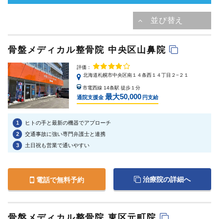
骨盤メディカル整骨院 中央区山鼻院
評価：
北海道札幌市中央区南１４条西１４丁目２−２１
市電西線 14条駅 徒歩１分
最大50,000
通院支援金
円支給
1
ヒトの手と最新の機器でアプローチ
2
交通事故に強い専門弁護士と連携
3
土日祝も営業で通いやすい
治療院の詳細へ
電話で無料予約
骨盤メディカル整骨院 東区元町院