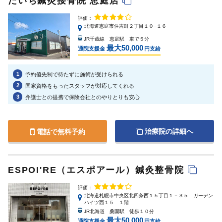
だいち鍼灸接骨院 恵庭店
評価：
北海道恵庭市住吉町２丁目１０−１６
JR千歳線 恵庭駅 車で５分
最大50,000
通院支援金
円支給
1
予約優先制で待たずに施術が受けられる
2
国家資格をもったスタッフが対応してくれる
3
弁護士との提携で保険会社とのやりとりも安心
治療院の詳細へ
電話で無料予約
ESPOI'RE（エスポアール）鍼灸整骨院
評価：
北海道札幌市中央区北四条西１５丁目１－３５ ガーデン
ハイツ西１５ １階
JR北海道 桑園駅 徒歩１０分
最大50,000
通院支援金
円支給