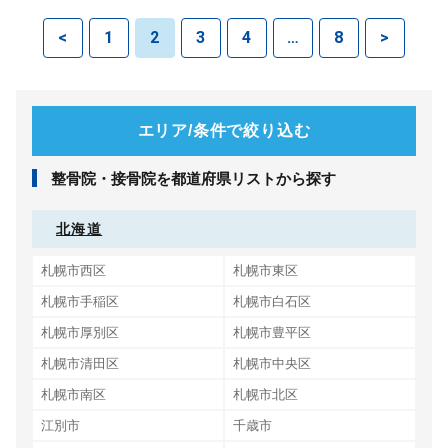
<
1
2
3
4
…
8
>
エリア/条件で絞り込む
整⾻院・接⾻院を都道府県リストから探す
北海道
札幌市西区
札幌市東区
札幌市手稲区
札幌市白石区
札幌市厚別区
札幌市豊平区
札幌市清田区
札幌市中央区
札幌市南区
札幌市北区
江別市
千歳市