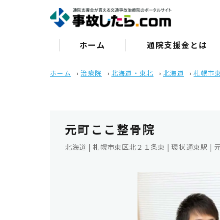
ホーム
通院⽀援⾦とは
ホーム
›
治療院
›
北海道・東北
›
北海道
›
札幌市
元町ここ整骨院
北海道 | 札幌市東区北２１条東 | 環状通東駅 | 元