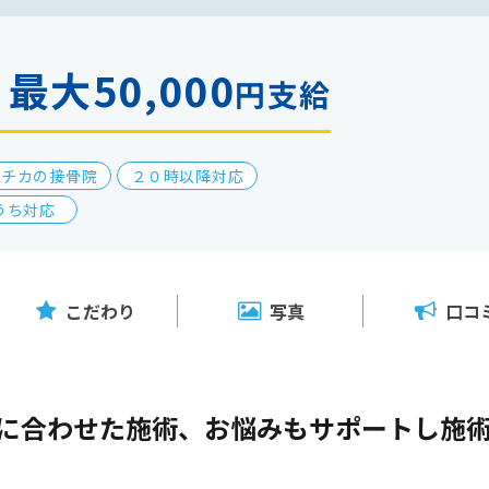
最大50,000
金
円支給
駅チカの接骨院
２０時以降対応
うち対応
こだわり
写真
口コ
に合わせた施術、お悩みもサポートし施