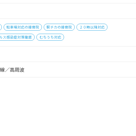
駐車場対応の接骨院
駅チカの接骨院
２０時以降対応
ルス感染症対策徹底
むちうち対応
線／高周波