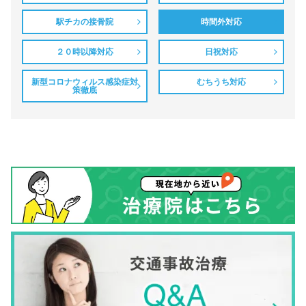
駅チカの接骨院
時間外対応
２０時以降対応
日祝対応
新型コロナウィルス感染症対
むちうち対応
策徹底