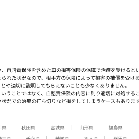
い、⾃賠責保険を含めた⾞の損害保険の保障で治療を受けると
せられた状況なので、相⼿⽅の保険によって損害の補償を受け
ことや適切に説明してもらえないことも少なくありません。
ということではなく、⾃賠責保険の内容に則り適切に対処する
い状況での治療の打ち切りなど損をしてしまうケースもありま
手県
秋田県
宮城県
山形県
福島県
埼玉県
千葉県
茨城県
栃木県
群馬県