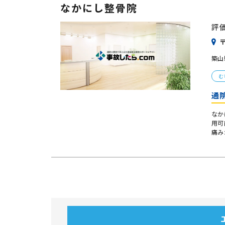
なかにし整骨院
評
〒
築山
む
通
なか
用可
痛み