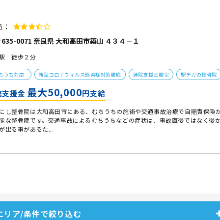
価：
635-0071 奈良県 大和高田市築山 ４３４－１
駅 徒歩２分
ちうち対応
新型コロナウィルス感染症対策徹底
通院支援金贈呈
駅チカの接骨院
最大50,000
院支援金
円支給
にし整骨院は大和高田市にある、むちうちの施術や交通事故治療で自賠責保険
能な整骨院です。交通事故によるむちうちなどの症状は、事故直後ではなく後
が出る事があるた...
エリア/条件で絞り込む