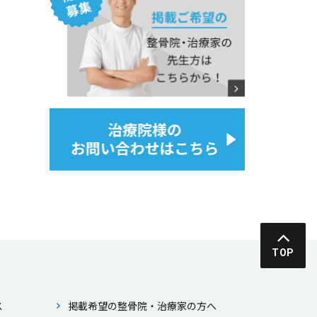
TOP
ス
掲載希望の整⾻院・治療家の⽅へ