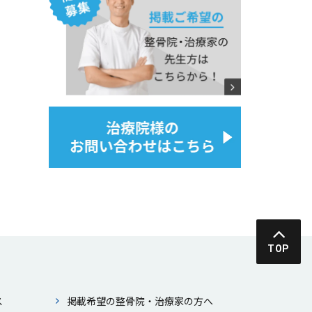
TOP
ス
掲載希望の整⾻院・治療家の⽅へ