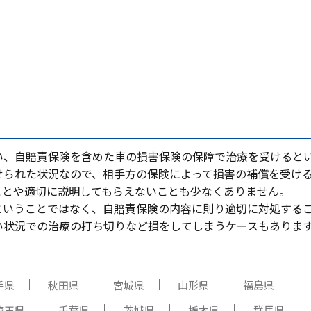
い、⾃賠責保険を含めた⾞の損害保険の保障で治療を受けると
せられた状況なので、相⼿⽅の保険によって損害の補償を受け
ことや適切に説明してもらえないことも少なくありません。
ということではなく、⾃賠責保険の内容に則り適切に対処する
い状況での治療の打ち切りなど損をしてしまうケースもありま
手県
秋田県
宮城県
山形県
福島県
埼玉県
千葉県
茨城県
栃木県
群馬県