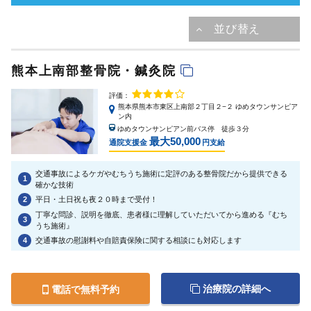
熊本上南部整骨院・鍼灸院
評価：
熊本県熊本市東区上南部２丁目２−２ ゆめタウンサンピア
ン内
ゆめタウンサンピアン前バス停 徒歩３分
最大50,000
通院支援金
円支給
交通事故によるケガやむちうち施術に定評のある整骨院だから提供できる
1
確かな技術
2
平日・土日祝も夜２０時まで受付！
丁寧な問診、説明を徹底、患者様に理解していただいてから進める『むち
3
うち施術』
4
交通事故の慰謝料や自賠責保険に関する相談にも対応します
治療院の詳細へ
電話で無料予約