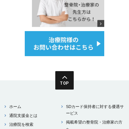
TOP
ホーム
SDカード保持者に対する優遇サ
ービス
通院⽀援⾦とは
掲載希望の整⾻院・治療家の⽅
治療院を検索
へ