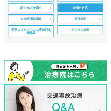
駅チカの接骨院
時間外対応
２０時以降対応
日祝対応
新型コロナウィルス感染症対
むちうち対応
策徹底