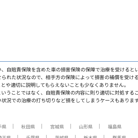
い、⾃賠責保険を含めた⾞の損害保険の保障で治療を受けると
せられた状況なので、相⼿⽅の保険によって損害の補償を受け
ことや適切に説明してもらえないことも少なくありません。
ということではなく、⾃賠責保険の内容に則り適切に対処する
い状況での治療の打ち切りなど損をしてしまうケースもありま
手県
秋田県
宮城県
山形県
福島県
埼玉県
千葉県
茨城県
栃木県
群馬県