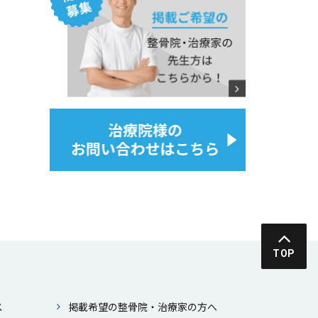
TOP
ス
掲載希望の整⾻院・治療家の⽅へ