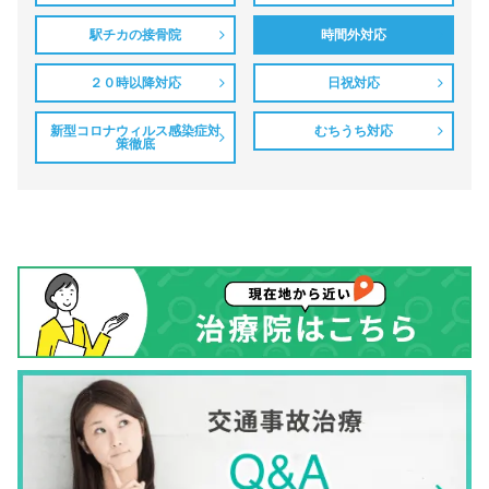
駅チカの接骨院
時間外対応
２０時以降対応
日祝対応
新型コロナウィルス感染症対
むちうち対応
策徹底