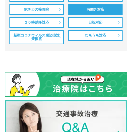
駅チカの接骨院
時間外対応
２０時以降対応
日祝対応
新型コロナウィルス感染症対
むちうち対応
策徹底