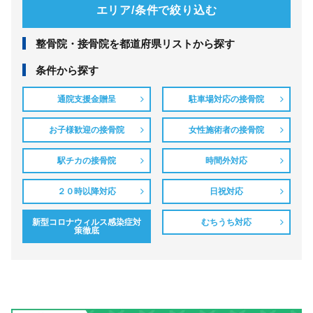
エリア/条件で絞り込む
整⾻院・接⾻院を都道府県リストから探す
条件から探す
通院支援金贈呈
駐車場対応の接骨院
お子様歓迎の接骨院
女性施術者の接骨院
駅チカの接骨院
時間外対応
２０時以降対応
日祝対応
新型コロナウィルス感染症対
むちうち対応
策徹底