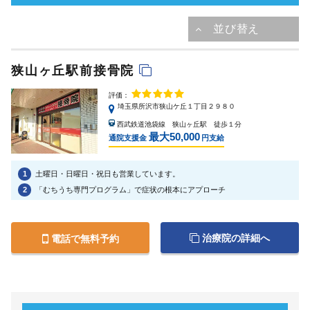
狭山ヶ丘駅前接骨院
評価：
埼玉県所沢市狭山ケ丘１丁目２９８０
西武鉄道池袋線 狭山ヶ丘駅 徒歩１分
最大50,000
通院支援金
円支給
1
土曜日・日曜日・祝日も営業しています。
2
「むちうち専門プログラム」で症状の根本にアプローチ
治療院の詳細へ
電話で無料予約