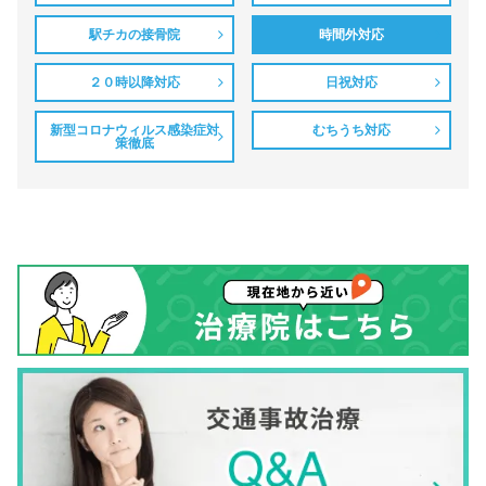
駅チカの接骨院
時間外対応
２０時以降対応
日祝対応
新型コロナウィルス感染症対
むちうち対応
策徹底