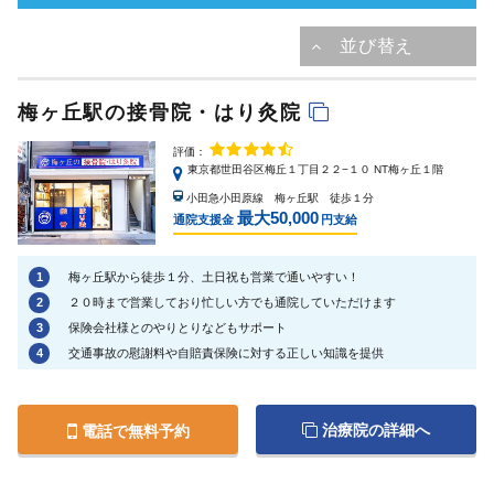
梅ヶ丘駅の接骨院・はり灸院
評価：
東京都世田谷区梅丘１丁目２２−１０ NT梅ヶ丘１階
小田急小田原線 梅ヶ丘駅 徒歩１分
最大50,000
通院支援金
円支給
1
梅ヶ丘駅から徒歩１分、土日祝も営業で通いやすい！
2
２０時まで営業しており忙しい方でも通院していただけます
3
保険会社様とのやりとりなどもサポート
4
交通事故の慰謝料や自賠責保険に対する正しい知識を提供
治療院の詳細へ
電話で無料予約