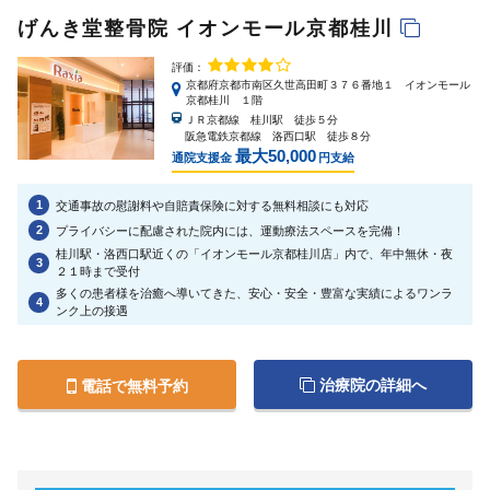
げんき堂整骨院 イオンモール京都桂川
評価：
京都府京都市南区久世高田町３７６番地１ イオンモール
京都桂川 １階
ＪＲ京都線 桂川駅 徒歩５分
阪急電鉄京都線 洛西口駅 徒歩８分
最大50,000
通院支援金
円支給
1
交通事故の慰謝料や自賠責保険に対する無料相談にも対応
2
プライバシーに配慮された院内には、運動療法スペースを完備！
桂川駅・洛西口駅近くの「イオンモール京都桂川店」内で、年中無休・夜
3
２１時まで受付
多くの患者様を治癒へ導いてきた、安心・安全・豊富な実績によるワンラ
4
ンク上の接遇
治療院の詳細へ
電話で無料予約