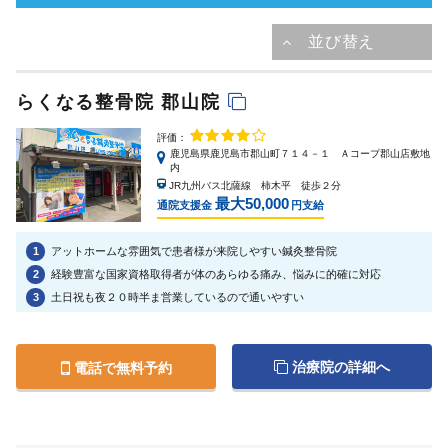
らくなる整骨院 郡山院
評価：
鹿児島県鹿児島市郡山町７１４－１ Ａコープ郡山店敷地
内
JR九州バス北薩線 柿木平 徒歩２分
最大50,000
通院支援金
円支給
1
アットホームな雰囲気で患者様が来院しやすい鍼灸整骨院
2
経験豊富な国家資格取得者が体のあらゆる痛み、悩みに的確に対応
3
土日祝も夜２０時半ま営業しているので通いやすい
治療院の詳細へ
電話で無料予約