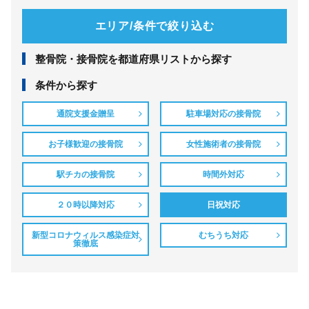
エリア/条件で絞り込む
整⾻院・接⾻院を都道府県リストから探す
条件から探す
通院支援金贈呈
駐車場対応の接骨院
お子様歓迎の接骨院
女性施術者の接骨院
駅チカの接骨院
時間外対応
２０時以降対応
日祝対応
新型コロナウィルス感染症対
むちうち対応
策徹底