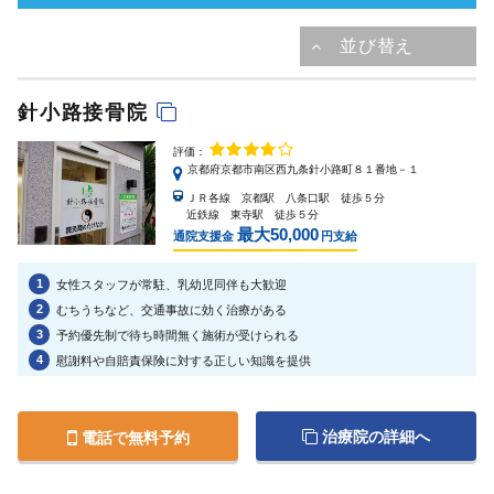
針小路接骨院
評価：
京都府京都市南区西九条針小路町８１番地－１
ＪＲ各線 京都駅 八条口駅 徒歩５分
近鉄線 東寺駅 徒歩５分
最大50,000
通院支援金
円支給
1
女性スタッフが常駐、乳幼児同伴も大歓迎
2
むちうちなど、交通事故に効く治療がある
3
予約優先制で待ち時間無く施術が受けられる
4
慰謝料や自賠責保険に対する正しい知識を提供
治療院の詳細へ
電話で無料予約