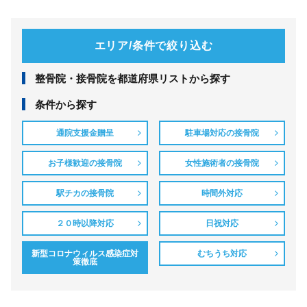
エリア/条件で絞り込む
整⾻院・接⾻院を都道府県リストから探す
条件から探す
通院支援金贈呈
駐車場対応の接骨院
お子様歓迎の接骨院
女性施術者の接骨院
駅チカの接骨院
時間外対応
２０時以降対応
日祝対応
新型コロナウィルス感染症対
むちうち対応
策徹底