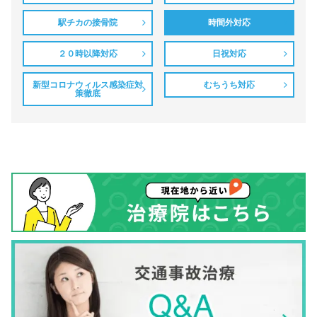
駅チカの接骨院
時間外対応
２０時以降対応
日祝対応
新型コロナウィルス感染症対
むちうち対応
策徹底