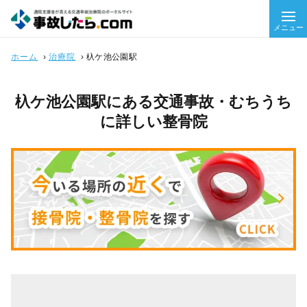
メニュー
ホーム
›
治療院
›
杁ケ池公園駅
杁ケ池公園駅にある交通事故・むちうち
に詳しい整骨院