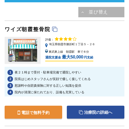
ワイズ朝霞整骨院
評価：
埼玉県朝霞市膝折町１丁目５－２６
東武東上線 朝霞駅 車で８分
最大50,000
通院支援金
円支給
1
夜２１時まで受付・駐車場完備で通院しやすい
2
院長はじめスタッフさんが笑顔で優しく接してくれる
3
慰謝料や自賠責保険に対する正しい知識を提供
4
院内が清潔に保たれており、設備も充実している
治療院の詳細へ
電話で無料予約