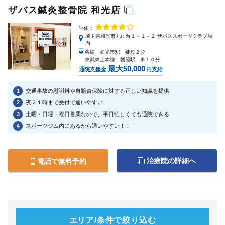
ザバス鍼灸整骨院 和光店
評価：
埼玉県和光市丸山台１－１－２ ザバススポーツクラブ店
内
各線 和光市駅 徒歩２分
東武東上本線 朝霞駅 車１０分
最大50,000
通院支援金
円支給
1
交通事故の慰謝料や自賠責保険に対する正しい知識を提供
2
夜２１時まで受付で通いやすい
3
土曜・日曜・祝日営業なので、平日忙しくても通院できる
4
スポーツジム内にあるから通いやすい！！
治療院の詳細へ
電話で無料予約
エリア/条件で絞り込む