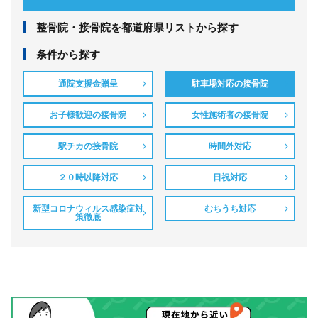
整⾻院・接⾻院を都道府県リストから探す
条件から探す
通院支援金贈呈
駐車場対応の接骨院
お子様歓迎の接骨院
女性施術者の接骨院
駅チカの接骨院
時間外対応
２０時以降対応
日祝対応
新型コロナウィルス感染症対
むちうち対応
策徹底