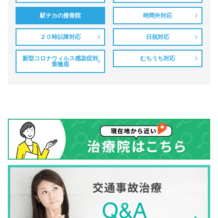
駅チカの接骨院
時間外対応
２０時以降対応
日祝対応
新型コロナウィルス感染症対
むちうち対応
策徹底