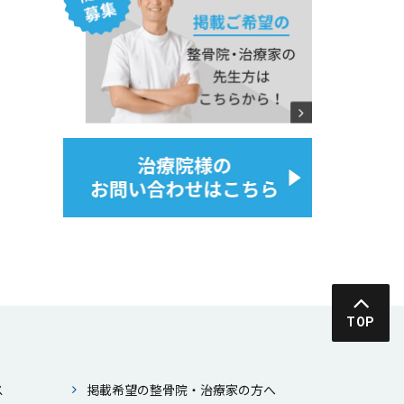
TOP
ス
掲載希望の整⾻院・治療家の⽅へ