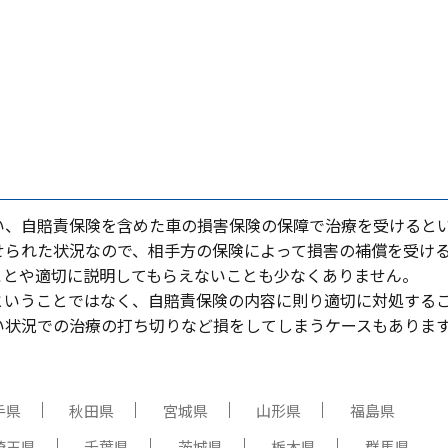
い、⾃賠責保険を含めた⾞の損害保険の保障で治療を受けると
せられた状況なので、相⼿⽅の保険によって損害の補償を受け
ことや適切に説明してもらえないことも少なくありません。
ということではなく、⾃賠責保険の内容に則り適切に対処する
い状況での治療の打ち切りなど損をしてしまうケースもありま
手県
秋田県
宮城県
山形県
福島県
埼玉県
千葉県
茨城県
栃木県
群馬県