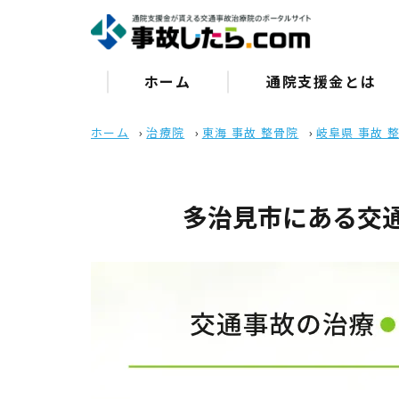
ホーム
通院⽀援⾦とは
ホーム
›
治療院
›
東海 事故 整骨院
›
岐阜県 事故 
多治見市にある交