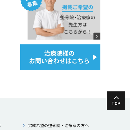
TOP
ス
掲載希望の整⾻院・治療家の⽅へ