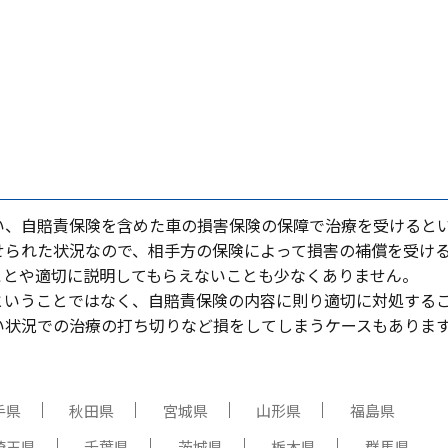
い、⾃賠責保険を含めた⾞の損害保険の保障で治療を受けると
せられた状況なので、相⼿⽅の保険によって損害の補償を受け
ことや適切に説明してもらえないことも少なくありません。
ということではなく、⾃賠責保険の内容に則り適切に対処する
い状況での治療の打ち切りなど損をしてしまうケースもありま
手県
秋田県
宮城県
山形県
福島県
埼玉県
千葉県
茨城県
栃木県
群馬県