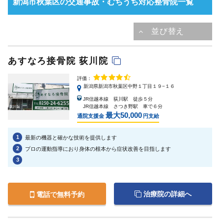
新潟市秋葉区の交通事故・むちうち対応整骨院一覧
あすなろ接骨院 荻川院
評価：
新潟県新潟市秋葉区中野１丁目１９−１６
JR信越本線 荻川駅 徒歩５分
JR信越本線 さつき野駅 車で６分
最大50,000
通院支援金
円支給
1
最新の機器と確かな技術を提供します
2
プロの運動指導におり身体の根本から症状改善を目指します
3
治療院の詳細へ
電話で無料予約