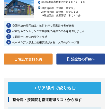
新潟県新潟市秋葉区程島１８７６－１６
JR信越本線 古津駅 車で５分
JR信越本線 新津駅 車で１１分
JR磐越西線 東新津駅 車で１３分
1
交通事故の専門知識・技術を持つ国家資格者が施術
2
綿密なカウンセリングで事故後の身体の歪みを見逃しません
3
１回目から身体の変化を実感
4
のべ６０万人以上の施術実績がある、人気のグループ院
治療院の詳細へ
電話で無料予約
エリア/条件で絞り込む
整⾻院・接⾻院を都道府県リストから探す