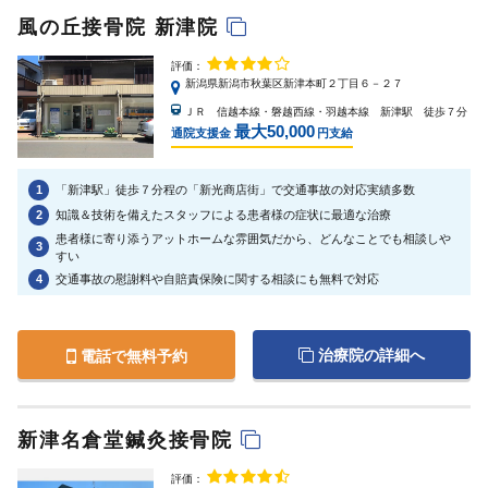
風の丘接骨院 新津院
評価：
新潟県新潟市秋葉区新津本町２丁目６－２７
ＪＲ 信越本線・磐越西線・羽越本線 新津駅 徒歩７分
最大50,000
通院支援金
円支給
1
「新津駅」徒歩７分程の「新光商店街」で交通事故の対応実績多数
2
知識＆技術を備えたスタッフによる患者様の症状に最適な治療
患者様に寄り添うアットホームな雰囲気だから、どんなことでも相談しや
3
すい
4
交通事故の慰謝料や自賠責保険に関する相談にも無料で対応
治療院の詳細へ
電話で無料予約
新津名倉堂鍼灸接骨院
評価：