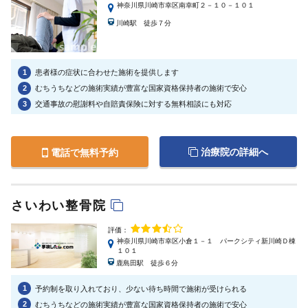
神奈川県川崎市幸区南幸町２－１０－１０１
川崎駅 徒歩７分
1
患者様の症状に合わせた施術を提供します
2
むちうちなどの施術実績が豊富な国家資格保持者の施術で安心
3
交通事故の慰謝料や自賠責保険に対する無料相談にも対応
治療院の詳細へ
電話で無料予約
さいわい整骨院
評価：
神奈川県川崎市幸区小倉１－１ パークシティ新川崎Ｄ棟
１０１
鹿島田駅 徒歩６分
1
予約制を取り入れており、少ない待ち時間で施術が受けられる
2
むちうちなどの施術実績が豊富な国家資格保持者の施術で安心