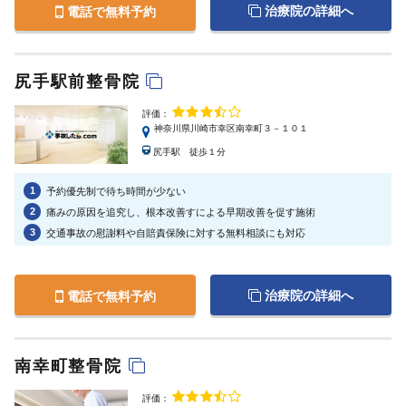
治療院の詳細へ
電話で無料予約
尻手駅前整骨院
評価：
神奈川県川崎市幸区南幸町３－１０１
尻手駅 徒歩１分
1
予約優先制で待ち時間が少ない
2
痛みの原因を追究し、根本改善すによる早期改善を促す施術
3
交通事故の慰謝料や自賠責保険に対する無料相談にも対応
治療院の詳細へ
電話で無料予約
南幸町整骨院
評価：