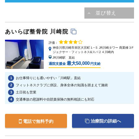
あいらぼ整骨院 川崎院
評価：
神奈川県川崎市幸区大宮町１−５ JR川崎タワー 商業棟３F
ジェクサー・フィットネス&スパ２４川崎内
JR川崎駅 直結
最大50,000
通院支援金
円支給
1
お仕事帰りにも通いやすい「川崎駅」直結
2
フィットネスクラブに併設、身体全体の知識を踏まえて施術
3
土日祝も営業
4
交通事故の慰謝料や自賠責保険の無料相談にも対応
治療院の詳細へ
電話で無料予約