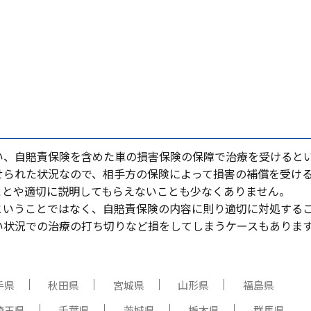
い、⾃賠責保険を含めた⾞の損害保険の保障で治療を受けると
せられた状況なので、相⼿⽅の保険によって損害の補償を受け
ことや適切に説明してもらえないことも少なくありません。
ということではなく、⾃賠責保険の内容に則り適切に対処する
い状況での治療の打ち切りなど損をしてしまうケースもありま
手県
秋田県
宮城県
山形県
福島県
埼玉県
千葉県
茨城県
栃木県
群馬県