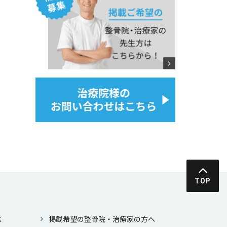
TOP
ス
掲載希望の整⾻院・治療家の⽅へ