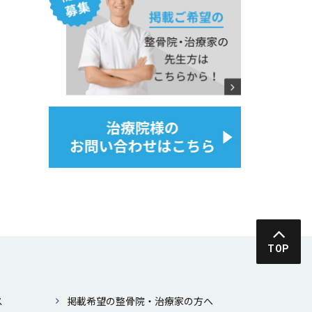
TOP
ス
掲載希望の整⾻院・治療家の⽅へ