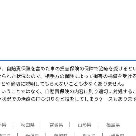
い、⾃賠責保険を含めた⾞の損害保険の保障で治療を受けると
せられた状況なので、相⼿⽅の保険によって損害の補償を受け
ことや適切に説明してもらえないことも少なくありません。
ということではなく、⾃賠責保険の内容に則り適切に対処する
い状況での治療の打ち切りなど損をしてしまうケースもありま
手県
秋田県
宮城県
山形県
福島県
埼玉県
千葉県
茨城県
栃木県
群馬県