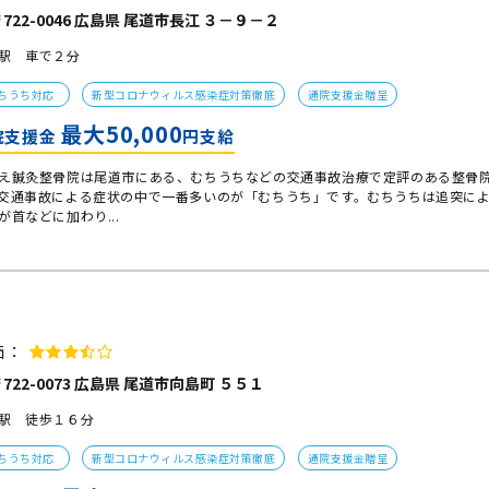
722-0046 広島県 尾道市長江 ３－９－２
駅 車で２分
ちうち対応
新型コロナウィルス感染症対策徹底
通院支援金贈呈
最大50,000
院支援金
円支給
え鍼灸整骨院は尾道市にある、むちうちなどの交通事故治療で定評のある整骨
交通事故による症状の中で一番多いのが「むちうち」です。むちうちは追突に
が首などに加わり...
価：
722-0073 広島県 尾道市向島町 ５５１
駅 徒歩１６分
ちうち対応
新型コロナウィルス感染症対策徹底
通院支援金贈呈