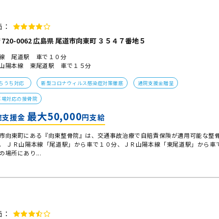
価：
720-0062 広島県 尾道市向東町 ３５４７番地５
線 尾道駅 車で１０分
山陽本線 東尾道駅 車で１５分
ちうち対応
新型コロナウィルス感染症対策徹底
通院支援金贈呈
車場対応の接骨院
最大50,000
院支援金
円支給
市向東町にある『向東整骨院』は、交通事故治療で自賠責保険が適用可能な整
。 ＪＲ山陽本線「尾道駅」から車で１０分、ＪＲ山陽本線「東尾道駅」から車
の場所にあり...
価：