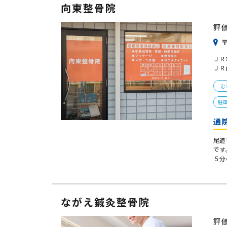
向東整骨院
評
〒
ＪＲ
ＪＲ
む
駐
通
尾道
です
５分
ながえ鍼灸整骨院
評