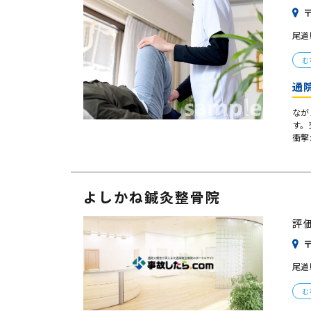
〒
尾道
む
通
なが
す。
衝撃
よしかね鍼灸整骨院
評
〒
尾道
む