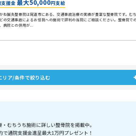
最大50,000
院支援金
円支給
かね鍼灸整骨院は尾道市にある、交通事故治療の実績が豊富な整骨院です。む
どの交通事故によるお怪我への施術で評判の当院にご相談ください。整骨院で
、病院との併用が...
エリア/条件で絞り込む
療・むちうち施術に詳しい整骨院を掲載中。
約で通院支援金進呈最大1万円プレゼント！