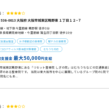
価：
536-0013 大阪府 大阪市城東区鴫野東 １丁目１２−７
各線・地下鉄今里筋線 鴫野駅 徒歩3分
鉄長堀鶴見緑地線・今里筋線 蒲生四丁目駅 徒歩10分
院支援金贈呈
お子様歓迎の接骨院
駅チカの接骨院
型コロナウィルス感染症対策徹底
むちうち対応
最大50,000
院支援金
円支給
市城東区鴫野東にある「リセット整骨院 しぎの院」はむちうちなどの交通事故
評のある整骨院です。 当院は東大阪市を中心に展開しているグループ院の1院
 院名にもあ...
価：