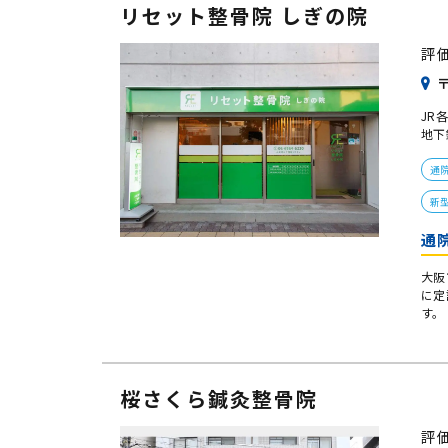
リセット整骨院 しぎの院
評
〒
JR
地下
通
新
通
大阪
に定
す。
桜さくら鍼灸整骨院
評