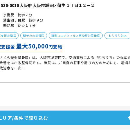
536-0016 大阪府 大阪市城東区蒲生 １丁目１２ー２
 京橋駅 徒歩７分
 蒲生四丁目駅 徒歩９分
 鴫野駅 徒歩１７分
院支援金贈呈
駅チカの接骨院
新型コロナウィルス感染症対策徹底
むちうち対応
最大50,000
院支援金
円支給
さくら鍼灸整骨院』は、大阪市城東区で、交通事故による『むちうち』の根本
改善をはかる整骨院です。 当院は、ご自身の将来や周りの方のためにも、適切
故治療を、安...
エリア/条件で絞り込む