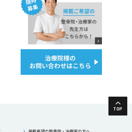
TOP
ス
掲載希望の整⾻院・治療家の⽅へ