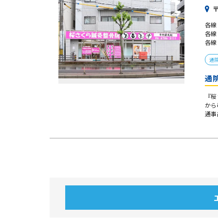
〒
各線
各線
各線
通
通
『桜
から
通事