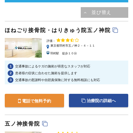
ほねごり接骨院・はりきゅう院五ノ神院
評価：
東京都羽村市五ノ神２－４－１１
羽村駅 徒歩１０分
1
交通事故によるケガの施術が得意なスタッフが対応
2
患者様の症状に合わせた施術を提供します
3
交通事故の慰謝料や自賠責保険に対する無料相談にも対応
治療院の詳細へ
電話で無料予約
五ノ神接骨院