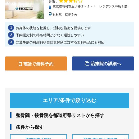
評価：
東京都羽村市五ノ神２－２－４ レジデンス中島１階
羽村駅 徒歩６分
1
お身体の状態を把握し、適切な施術を提供します
2
予約優先制で待ち時間が少なく通院しやすい
3
交通事故の慰謝料や自賠責保険に対する無料相談にも対応
治療院の詳細へ
電話で無料予約
エリア/条件で絞り込む
整⾻院・接⾻院を都道府県リストから探す
条件から探す