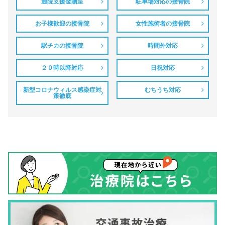
通院支援金贈呈
駐車場対応の接骨院
お子様歓迎の接骨院
女性施術者の接骨院
駅チカの接骨院
時間外対応
２０時以降対応
日祝対応
新型コロナウィルス感染症対
むちうち対応
策徹底