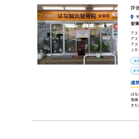
評
〒
安
アス
アス
アス
ＪＲ
通
新
通
はな
実績
きた