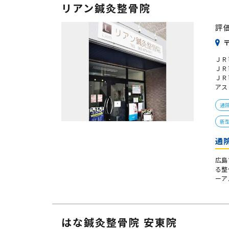
リアン鍼灸整骨院
評
〒
ＪＲ
ＪＲ
ＪＲ
アス
通
新
通
広島
る整
ーア
はな鍼灸整骨院 安東院