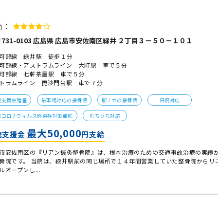
価：
731-0103 広島県 広島市安佐南区緑井 ２丁目３－５０－１０１
可部線 緑井駅 徒歩１分
可部線・アストラムライン 大町駅 車で５分
可部線 七軒茶屋駅 車で５分
トラムライン 毘沙門台駅 車で７分
院支援金贈呈
駐車場対応の接骨院
駅チカの接骨院
日祝対応
型コロナウィルス感染症対策徹底
むちうち対応
最大50,000
院支援金
円支給
市安佐南区の『リアン鍼灸整骨院』は、根本治療のための交通事故治療の実績
骨院です。 当院は、緑井駅前の同じ場所で１４年間営業していた整骨院からリ
ルオープンし...