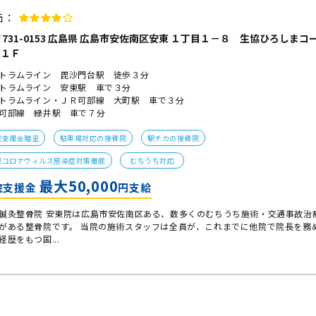
価：
731-0153 広島県 広島市安佐南区安東 １丁目１－８ 生協ひろしまコ
東１Ｆ
トラムライン 毘沙門台駅 徒歩３分
トラムライン 安東駅 車で３分
トラムライン・ＪＲ可部線 大町駅 車で３分
可部線 緑井駅 車で７分
院支援金贈呈
駐車場対応の接骨院
駅チカの接骨院
型コロナウィルス感染症対策徹底
むちうち対応
最大50,000
院支援金
円支給
鍼灸整骨院 安東院は広島市安佐南区ある、数多くのむちうち施術・交通事故治
がある整骨院です。 当院の施術スタッフは全員が、これまでに他院で院長を務
経歴をもつ国...