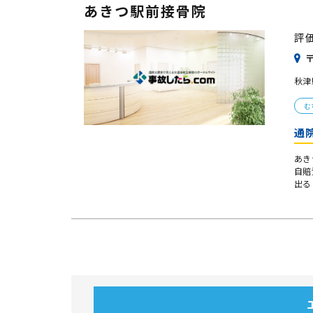
あきつ駅前接骨院
評
〒
秋津
む
通
あき
自賠
出る