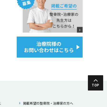
TOP
ス
掲載希望の整⾻院・治療家の⽅へ