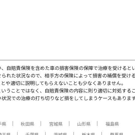
い、⾃賠責保険を含めた⾞の損害保険の保障で治療を受けると
せられた状況なので、相⼿⽅の保険によって損害の補償を受け
ことや適切に説明してもらえないことも少なくありません。
ということではなく、⾃賠責保険の内容に則り適切に対処する
い状況での治療の打ち切りなど損をしてしまうケースもありま
手県
秋田県
宮城県
山形県
福島県
埼玉県
千葉県
茨城県
栃木県
群馬県