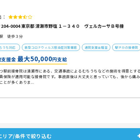
価：
204-0004 東京都 清瀬市野塩 １－３４０ ヴェルカーサＢ号棟
駅 徒歩３分
ちうち対応
新型コロナウィルス感染症対策徹底
通院支援金贈呈
駅チカの接骨院
最大50,000
院支援金
円支給
つ駅前接骨院は清瀬市にある、交通事故によるむちうちなどの施術を得意とす
責保険が適用可能な接骨院です。事故直後は大丈夫と思っていても、後から痛
ことが多くありま...
エリア/条件で絞り込む