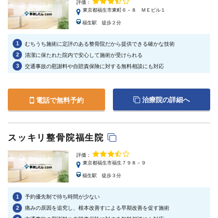
評価：
東京都福生市東町６－８ ＭＥビル１
福生駅 徒歩２分
1
むちうち施術に定評のある整骨院だから提供できる確かな技術
2
清潔に保たれた院内で安心して施術が受けられる
3
交通事故の慰謝料や自賠責保険に対する無料相談にも対応
治療院の詳細へ
電話で無料予約
スッキリ整骨院福生院
評価：
東京都福生市福生７９８－９
福生駅 徒歩３分
1
予約優先制で待ち時間が少ない
2
痛みの原因を追究し、根本改善すによる早期改善を促す施術