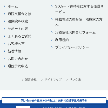
ホーム
SDカード保持者に対する優遇サ
ービス
通院⽀援⾦とは
掲載希望の整⾻院・治療家の⽅
治療院を検索
へ
サポート内容
治療院様お問合せフォーム
よくあるご質問
利⽤規約
お客様の声
プライバシーポリシー
新着情報
お問い合わせ
通院予約申込
運営会社
サイトマップ
リンク集
Copyright © i-think Co.,Ltd. All rights reserved.
問い合わせ件数45,000件以上！無料で交通事故治療予約
問い合わせ件数45,000件以上！無料で交通事故治療予約