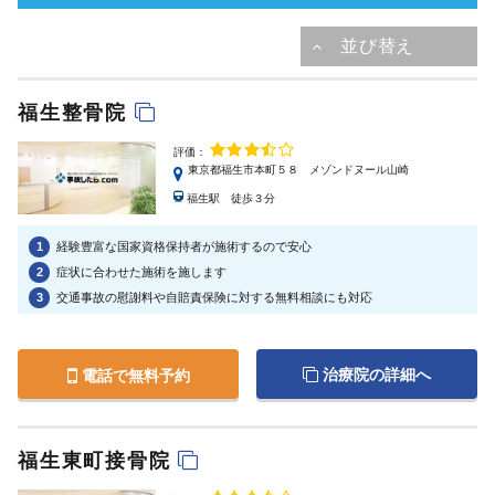
福生整骨院
評価：
東京都福生市本町５８ メゾンドヌール山崎
福生駅 徒歩３分
1
経験豊富な国家資格保持者が施術するので安心
2
症状に合わせた施術を施します
3
交通事故の慰謝料や自賠責保険に対する無料相談にも対応
治療院の詳細へ
電話で無料予約
福生東町接骨院