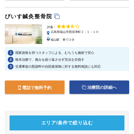
ぴいす鍼灸整骨院
評価：
広島県福山市西深津町２－１－１０
福山駅 車で２分
1
国家資格を持つスタッフによる、むちうち施術で安心
2
根本治療で、痛みを繰り返させず完治を目指す
3
交通事故の慰謝料や自賠責保険に対する無料相談にも対応
治療院の詳細へ
電話で無料予約
エリア/条件で絞り込む