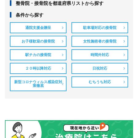
整⾻院・接⾻院を都道府県リストから探す
条件から探す
通院支援金贈呈
駐車場対応の接骨院
お子様歓迎の接骨院
女性施術者の接骨院
駅チカの接骨院
時間外対応
２０時以降対応
日祝対応
新型コロナウィルス感染症対
むちうち対応
策徹底