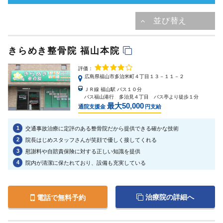
きらめき整骨院 福山本院
評価：
広島県福山市多治米町４丁目１３－１１－２
ＪＲ線 福山駅 バス１０分
バス福山港行 多治見４丁目 バス亭より徒歩１分
最大50,000
通院支援金
円支給
1
交通事故治療に定評のある整骨院だから提供できる確かな技術
2
院長はじめスタッフさんが笑顔で優しく接してくれる
3
慰謝料や自賠責保険に対する正しい知識を提供
4
院内が清潔に保たれており、設備も充実している
治療院の詳細へ
電話で無料予約