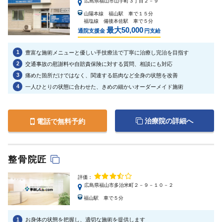
広島県福山市山手町３丁目２－９
山陽本線 福山駅 車で１５分
福塩線 備後本佐駅 車で５分
最大50,000
通院支援金
円支給
1
豊富な施術メニューと優しい手技療法で丁寧に治療し完治を目指す
2
交通事故の慰謝料や自賠責保険に対する質問、相談にも対応
3
痛めた箇所だけではなく、関連する筋肉など全身の状態を改善
4
一人ひとりの状態に合わせた、きめの細かいオーダーメイド施術
治療院の詳細へ
電話で無料予約
整骨院匠
評価：
広島県福山市多治米町２－９－１０－２
福山駅 車で５分
1
お身体の状態を把握し、適切な施術を提供します