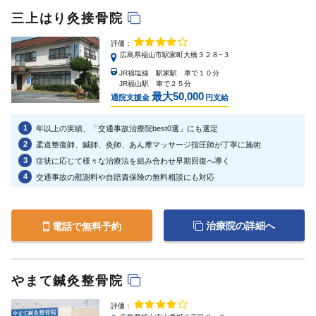
三上はり灸接骨院
評価：
広島県福山市駅家町大橋３２８−３
JR福塩線 駅家駅 車で１０分
JR福山駅 車で２５分
最大50,000
通院支援金
円支給
1
年以上の実績、「交通事故治療院best0選」にも選定
2
柔道整復師、鍼師、灸師、あん摩マッサージ指圧師が丁寧に施術
3
症状に応じて様々な治療法を組み合わせ早期回復へ導く
4
交通事故の慰謝料や自賠責保険の無料相談にも対応
治療院の詳細へ
電話で無料予約
やまて鍼灸整骨院
評価：