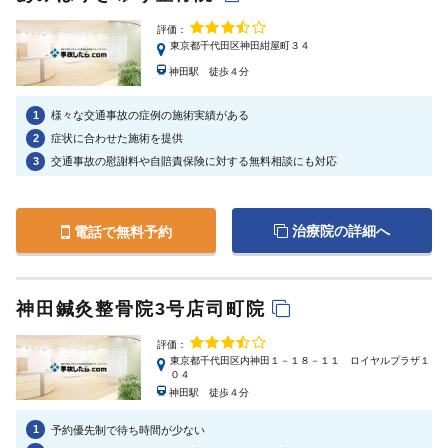
評価：
東京都千代田区神田紺屋町３４
神田駅 徒歩４分
1
様々な交通事故の症例の施術実績がある
2
症状に合わせた施術を提供
3
交通事故の慰謝料や自賠責保険に対する無料相談にも対応
治療院の詳細へ
電話で無料予約
神田鍼灸整骨院3号店司町院
評価：
東京都千代田区内神田１－１８－１１ ロイヤルプラザ１
０４
神田駅 徒歩４分
1
予約優先制で待ち時間が少ない