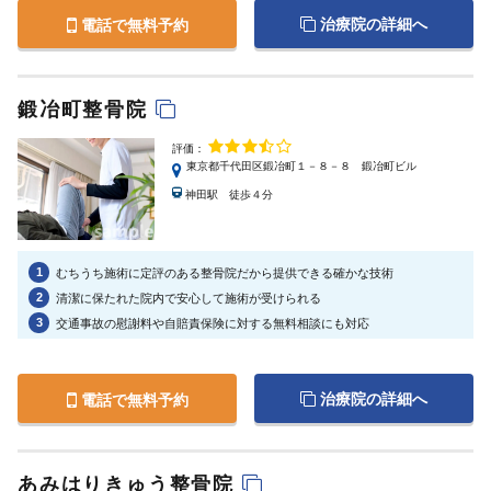
治療院の詳細へ
電話で無料予約
鍛冶町整骨院
評価：
東京都千代田区鍛冶町１－８－８ 鍛冶町ビル
神田駅 徒歩４分
1
むちうち施術に定評のある整骨院だから提供できる確かな技術
2
清潔に保たれた院内で安心して施術が受けられる
3
交通事故の慰謝料や自賠責保険に対する無料相談にも対応
治療院の詳細へ
電話で無料予約
あみはりきゅう整骨院