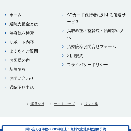
ホーム
SDカード保持者に対する優遇サ
ービス
通院⽀援⾦とは
掲載希望の整⾻院・治療家の⽅
治療院を検索
へ
サポート内容
治療院様お問合せフォーム
よくあるご質問
利⽤規約
お客様の声
プライバシーポリシー
新着情報
お問い合わせ
通院予約申込
運営会社
サイトマップ
リンク集
Copyright © i-think Co.,Ltd. All rights reserved.
問い合わせ件数45,000件以上！無料で交通事故治療予約
問い合わせ件数45,000件以上！無料で交通事故治療予約