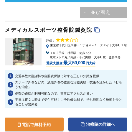
メディカルスポーツ整骨院鍼灸院
評価：
東京都千代田区内神田１丁目４－１ ステイト大手町１階
ＪＲ山手線 神田駅 徒歩５分
東京メトロ丸ノ内線・千代田線 大手町駅 徒歩５分
最大50,000
通院支援金
円支給
1
交通事故の慰謝料や自賠責保険に対する正しい知識を提供
スポーツ外傷などの、急性外傷の豊富な治療実績・技術を活かした『むち
2
うち治療』
3
多数の路線が利用可能なので、非常にアクセスが良い
平日は夜２１時まで受付可能！ご予約優先制で、待ち時間なく施術を受け
4
ることが出来る
治療院の詳細へ
電話で無料予約