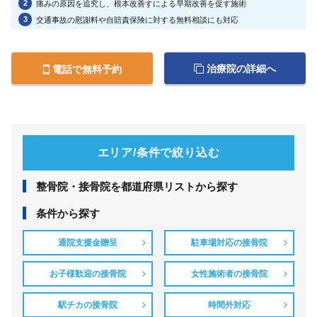
2
痛みの原因を追究し、根本改善すによる早期改善を促す施術
3
交通事故の慰謝料や自賠責保険に対する無料相談にも対応
治療院の詳細へ
電話で無料予約
エリア/条件で絞り込む
整⾻院・接⾻院を都道府県リストから探す
条件から探す
通院支援金贈呈
駐車場対応の接骨院
お子様歓迎の接骨院
女性施術者の接骨院
駅チカの接骨院
時間外対応