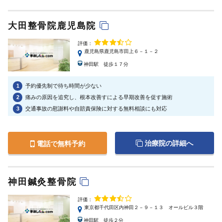
大田整骨院鹿児島院
評価：
鹿児島県鹿児島市田上６－１－２
神田駅 徒歩１７分
1
予約優先制で待ち時間が少ない
2
痛みの原因を追究し、根本改善すによる早期改善を促す施術
3
交通事故の慰謝料や自賠責保険に対する無料相談にも対応
治療院の詳細へ
電話で無料予約
神田鍼灸整骨院
評価：
東京都千代田区内神田２－９－１３ オールビル３階
神田駅 徒歩２分