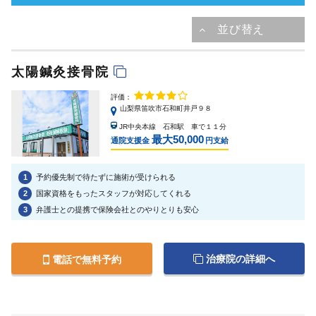
太陽鍼灸接骨院
評価：
山梨県笛吹市石和町井戸９８
JR中央本線 石和駅 車で１１分
最大50,000
通院支援金
円支給
1
予約優先制で待たずに施術が受けられる
2
国家資格をもったスタッフが対応してくれる
3
弁護士との提携で保険会社とのやりとりも安心
治療院の詳細へ
電話で無料予約