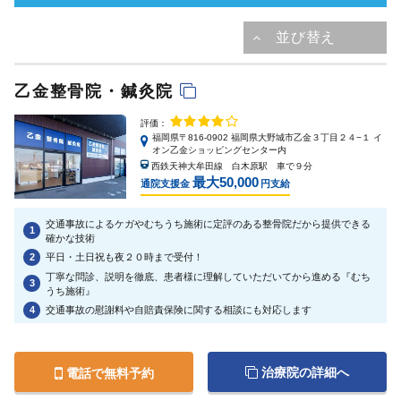
乙金整骨院・鍼灸院
評価：
福岡県〒816-0902 福岡県大野城市乙金３丁目２４−１ イ
オン乙金ショッピングセンター内
西鉄天神大牟田線 白木原駅 車で９分
最大50,000
通院支援金
円支給
交通事故によるケガやむちうち施術に定評のある整骨院だから提供できる
1
確かな技術
2
平日・土日祝も夜２０時まで受付！
丁寧な問診、説明を徹底、患者様に理解していただいてから進める『むち
3
うち施術』
4
交通事故の慰謝料や自賠責保険に関する相談にも対応します
治療院の詳細へ
電話で無料予約