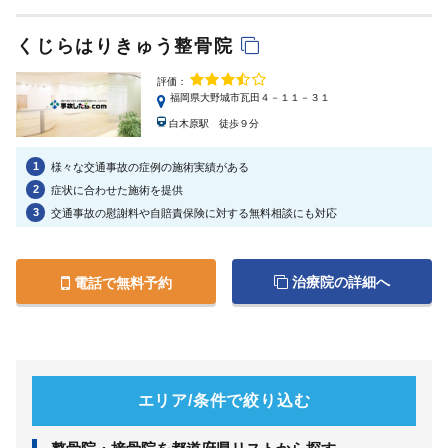
くじらはりきゅう整骨院
評価：
福岡県大野城市瓦田４－１１－３１
白木原駅 徒歩９分
1
様々な交通事故の症例の施術実績がある
2
症状に合わせた施術を提供
3
交通事故の慰謝料や自賠責保険に対する無料相談にも対応
治療院の詳細へ
電話で無料予約
エリア/条件で絞り込む