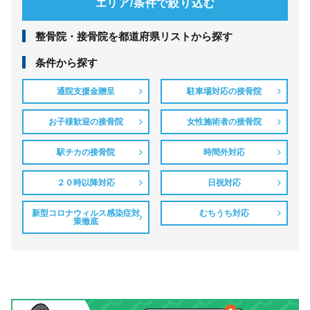
エリア/条件で絞り込む
整⾻院・接⾻院を都道府県リストから探す
条件から探す
通院支援金贈呈
駐車場対応の接骨院
お子様歓迎の接骨院
女性施術者の接骨院
駅チカの接骨院
時間外対応
２０時以降対応
日祝対応
新型コロナウィルス感染症対
むちうち対応
策徹底