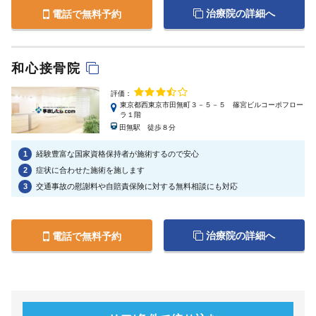
治療院の詳細へ
電話で無料予約
和心接骨院
評価：
東京都西東京市田無町３－５－５ 篠宮ビルコーポフロー
ラ１階
田無駅 徒歩８分
1
経験豊富な国家資格保持者が施術するので安心
2
症状に合わせた施術を施します
3
交通事故の慰謝料や自賠責保険に対する無料相談にも対応
治療院の詳細へ
電話で無料予約