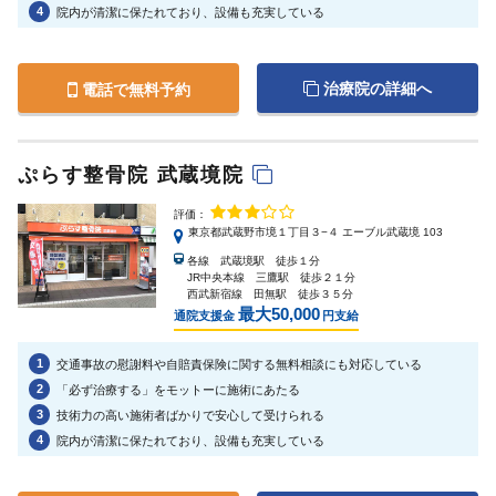
4
院内が清潔に保たれており、設備も充実している
治療院の詳細へ
電話で無料予約
ぷらす整骨院 武蔵境院
評価：
東京都武蔵野市境１丁目３−４ エーブル武蔵境 103
各線 武蔵境駅 徒歩１分
JR中央本線 三鷹駅 徒歩２１分
西武新宿線 田無駅 徒歩３５分
最大50,000
通院支援金
円支給
1
交通事故の慰謝料や自賠責保険に関する無料相談にも対応している
2
「必ず治療する」をモットーに施術にあたる
3
技術力の高い施術者ばかりで安心して受けられる
4
院内が清潔に保たれており、設備も充実している