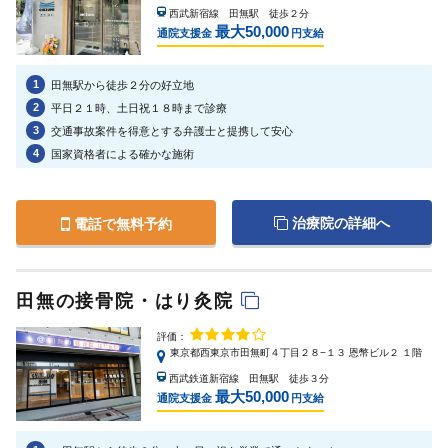
西武新宿線 田無駅 徒歩２分
最大50,000
通院支援金
円支給
1
田無駅から徒歩２分の好立地
2
平日２１時、土日祝１８時まで診療
3
交通事故案件を得意とする弁護士と提携して安心
4
国家資格者による確かな施術
治療院の詳細へ
電話で無料予約
田無の接骨院・はり灸院
評価：
東京都西東京市田無町４丁目２８−１３ 恩幣ビル２ １階
西武鉄道新宿線 田無駅 徒歩３分
最大50,000
通院支援金
円支給