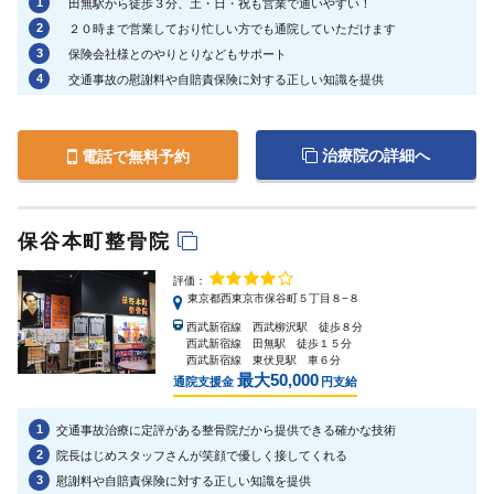
1
田無駅から徒歩３分、土・日・祝も営業で通いやすい！
2
２０時まで営業しており忙しい方でも通院していただけます
3
保険会社様とのやりとりなどもサポート
4
交通事故の慰謝料や自賠責保険に対する正しい知識を提供
治療院の詳細へ
電話で無料予約
保谷本町整骨院
評価：
東京都西東京市保谷町５丁目８−８
西武新宿線 西武柳沢駅 徒歩８分
西武新宿線 田無駅 徒歩１５分
西武新宿線 東伏見駅 車６分
最大50,000
通院支援金
円支給
1
交通事故治療に定評がある整骨院だから提供できる確かな技術
2
院長はじめスタッフさんが笑顔で優しく接してくれる
3
慰謝料や自賠責保険に対する正しい知識を提供