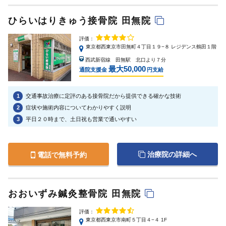
ひらいはりきゅう接骨院 田無院
評価：
東京都西東京市田無町４丁目１９−８ レジデンス鶴田１階
西武新宿線 田無駅 北口より７分
最大50,000
通院支援金
円支給
1
交通事故治療に定評のある接骨院だから提供できる確かな技術
2
症状や施術内容についてわかりやすく説明
3
平日２０時まで、土日祝も営業で通いやすい
治療院の詳細へ
電話で無料予約
おおいずみ鍼灸整骨院 田無院
評価：
東京都西東京市南町５丁目４−４ 1F