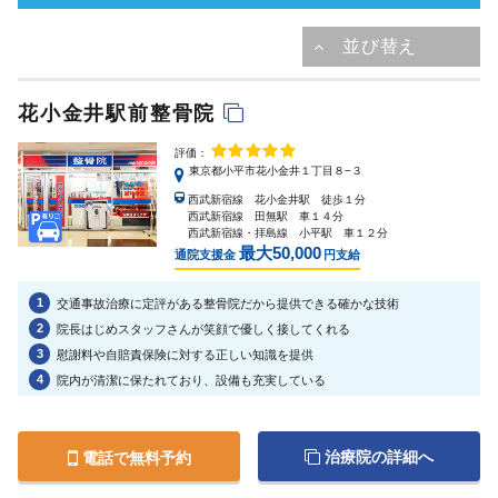
花小金井駅前整骨院
評価：
東京都小平市花小金井１丁目８−３
西武新宿線 花小金井駅 徒歩１分
西武新宿線 田無駅 車１４分
西武新宿線・拝島線 小平駅 車１２分
最大50,000
通院支援金
円支給
1
交通事故治療に定評がある整骨院だから提供できる確かな技術
2
院長はじめスタッフさんが笑顔で優しく接してくれる
3
慰謝料や自賠責保険に対する正しい知識を提供
4
院内が清潔に保たれており、設備も充実している
治療院の詳細へ
電話で無料予約