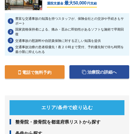
最大50,000
通院支援金
円支給
豊富な交通事故の知識を持つスタッフが、保険会社との交渉や手続きもサ
1
ポート
国家資格保持者による、痛み・歪みに即効性があるソフトな施術で早期回
2
復
3
交通事故の慰謝料や自賠責保険に対する正しい知識を提供
交通事故治療の患者様優先！夜２０時まで受付、予約優先制で待ち時間を
4
最小限に抑えられる
治療院の詳細へ
電話で無料予約
エリア/条件で絞り込む
整⾻院・接⾻院を都道府県リストから探す
条件から探す