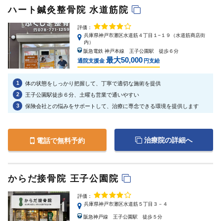
ハート鍼灸整骨院 水道筋院
評価：
兵庫県神戸市灘区水道筋４丁目１−１９（水道筋商店街
内）
阪急電鉄 神戸本線 王子公園駅 徒歩６分
最大50,000
通院支援金
円支給
1
体の状態をしっかり把握して、丁寧で適切な施術を提供
2
王子公園駅徒歩６分、土曜も営業で通いやすい
3
保険会社との悩みをサポートして、治療に専念できる環境を提供します
治療院の詳細へ
電話で無料予約
からだ接骨院 王子公園院
評価：
兵庫県神戸市灘区水道筋５丁目３－４
阪急神戸線 王子公園駅 徒歩５分