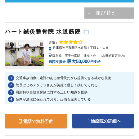
ハート鍼灸整骨院 水道筋院
評価：
兵庫県神戸市灘区水道筋４丁目１－１９
阪急線 王子公園駅 徒歩７分 （水道筋商店街内）
最大50,000
通院支援金
円支給
1
交通事故治療に定評のある整骨院だから提供できる確かな技術
2
院長はじめスタッフさんが笑顔で優しく接してくれる
3
慰謝料や自賠責保険に対する正しい知識を提供
4
院内が清潔に保たれており、設備も充実している
治療院の詳細へ
電話で無料予約