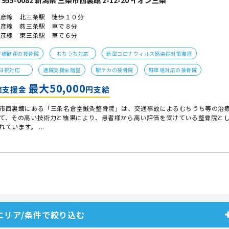
955-0082 新潟県 三条市西裏館 2-12-20 イオン三条
弥彦線 北三条駅 徒歩１０分
弥彦線 燕三条駅 車で８分
弥彦線 東三条駅 車で６分
子様歓迎の接骨院
むちうち対応
新型コロナウィルス感染症対策徹底
日祝対応
通院支援金贈呈
駅チカの接骨院
駐車場対応の接骨院
最大50,000
院支援金
円支給
市西裏館にある「三条名倉堂鍼灸整骨院」は、交通事故によるむちうち等の治
て、その高い技術力と結果により、患者様から高い評価を受けている整骨院と
れています。 ...
エリア/条件で絞り込む