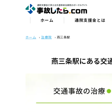
ホーム
通院⽀援⾦とは
ホーム
›
治療院
›
燕三条駅
燕三条駅にある交