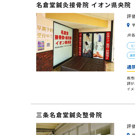
名倉堂鍼灸接骨院 イオン県央院
評
〒
JR
む
通
通
燕市
評が
イメ
三条名倉堂鍼灸整骨院
評