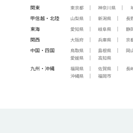
関東
東京都
神奈川県
甲信越・北陸
山梨県
新潟県
長
東海
愛知県
岐阜県
静
関西
大阪府
兵庫県
京
中国・四国
鳥取県
島根県
岡
愛媛県
高知県
九州・沖縄
福岡県
佐賀県
長
沖縄県
福岡市