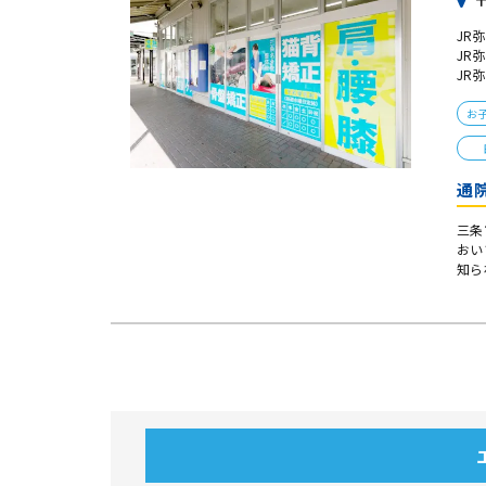
〒
JR
JR
JR
お
通
三条
おい
知ら