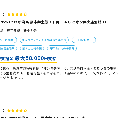
価：
959-1232 新潟県 燕市井土巻３丁目 １４８ イオン県央店別館１F
各線 燕三条駅 徒歩６分
ちうち対応
新型コロナウィルス感染症対策徹底
日祝対応
院支援金贈呈
駅チカの接骨院
駐車場対応の接骨院
最大50,000
院支援金
円支給
にある「名倉堂鍼灸接骨院 イオン県央院」は、交通事故治療・むちうちの施術
ある整骨院です。 骨格を整えるとなると、「痛いのでは？」「何か怖い…」と
ージを お持ち...
価：