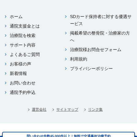
ホーム
SDカード保持者に対する優遇サ
ービス
通院⽀援⾦とは
掲載希望の整⾻院・治療家の⽅
治療院を検索
へ
サポート内容
治療院様お問合せフォーム
よくあるご質問
利⽤規約
お客様の声
プライバシーポリシー
新着情報
お問い合わせ
通院予約申込
運営会社
サイトマップ
リンク集
Copyright © i-think Co.,Ltd. All rights reserved.
問い合わせ件数45,000件以上！無料で交通事故治療予約
問い合わせ件数45,000件以上！無料で交通事故治療予約