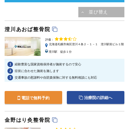
澄川あおば整骨院
評価：
北海道札幌市南区澄川４条２－１－１ 澄川駅前ビル１階
澄川駅 徒歩１分
1
経験豊富な国家資格保持者が施術するので安心
2
症状に合わせた施術を施します
3
交通事故の慰謝料や自賠責保険に対する無料相談にも対応
治療院の詳細へ
電話で無料予約
金野はり灸整骨院