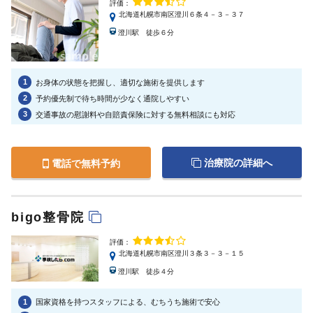
評価：
北海道札幌市南区澄川６条４－３－３７
澄川駅 徒歩６分
1
お身体の状態を把握し、適切な施術を提供します
2
予約優先制で待ち時間が少なく通院しやすい
3
交通事故の慰謝料や自賠責保険に対する無料相談にも対応
治療院の詳細へ
電話で無料予約
bigo整骨院
評価：
北海道札幌市南区澄川３条３－３－１５
澄川駅 徒歩４分
1
国家資格を持つスタッフによる、むちうち施術で安心