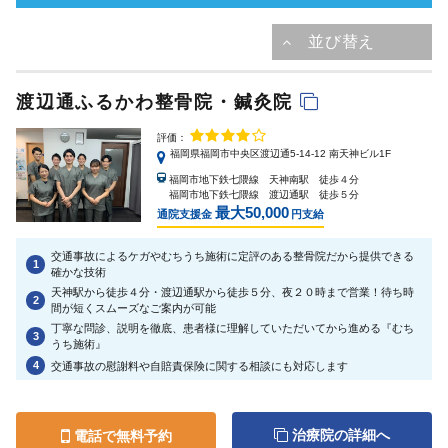
渡辺通ふるかわ整骨院・鍼灸院
評価：
福岡県福岡市中央区渡辺通5-14-12 南天神ビル1F
福岡市地下鉄七隈線 天神南駅 徒歩４分
福岡市地下鉄七隈線 渡辺通駅 徒歩５分
最大50,000
通院支援金
円支給
交通事故によるケガやむちうち施術に定評のある整骨院だから提供できる
1
確かな技術
天神駅から徒歩４分・渡辺通駅から徒歩５分、夜２０時まで営業！待ち時
2
間が短くスムーズなご案内が可能
丁寧な問診、説明を徹底、患者様に理解していただいてから進める『むち
3
うち施術』
4
交通事故の慰謝料や自賠責保険に関する相談にも対応します
治療院の詳細へ
電話で無料予約