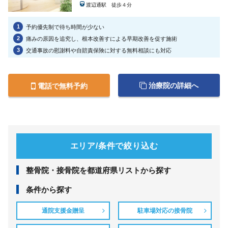
渡辺通駅 徒歩４分
1
予約優先制で待ち時間が少ない
2
痛みの原因を追究し、根本改善すによる早期改善を促す施術
3
交通事故の慰謝料や自賠責保険に対する無料相談にも対応
治療院の詳細へ
電話で無料予約
エリア/条件で絞り込む
整⾻院・接⾻院を都道府県リストから探す
条件から探す
通院支援金贈呈
駐車場対応の接骨院