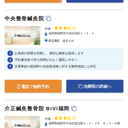
中央整骨鍼灸院
評価：
福岡県福岡市中央区高砂１－３－２
渡辺通駅 徒歩４分
1
お身体の状態を把握し、適切な施術を提供します
2
予約優先制で待ち時間が少なく通院しやすい
3
交通事故の慰謝料や自賠責保険に対する無料相談にも対応
治療院の詳細へ
電話で無料予約
介正鍼灸整骨院 BiVi福岡
評価：
福岡県福岡市中央区渡辺通４－１－３６ ＢｉＶｉ６階