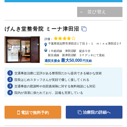
げんき堂整骨院 ミーナ津田沼
評価：
千葉県習志野市津田沼１丁目３－１ ｍｉｎａ津田沼２Ｆ
ＪＲ総武線 津田沼駅 徒歩５分
新京成線 新津田沼駅 ２Ｆデッキにて直結
最大50,000
通院支援金
円支給
1
交通事故治療に定評がある整骨院だから提供できる確かな技術
2
院長はじめスタッフさんが笑顔で優しく接してくれる
3
交通事故の慰謝料や自賠責保険に対する無料相談にも対応
4
院内が清潔に保たれており、設備も充実している
治療院の詳細へ
電話で無料予約