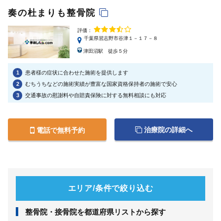
奏の杜まりも整骨院
評価：
千葉県習志野市谷津１－１７－８
津田沼駅 徒歩５分
1
患者様の症状に合わせた施術を提供します
2
むちうちなどの施術実績が豊富な国家資格保持者の施術で安心
3
交通事故の慰謝料や自賠責保険に対する無料相談にも対応
治療院の詳細へ
電話で無料予約
エリア/条件で絞り込む
整⾻院・接⾻院を都道府県リストから探す