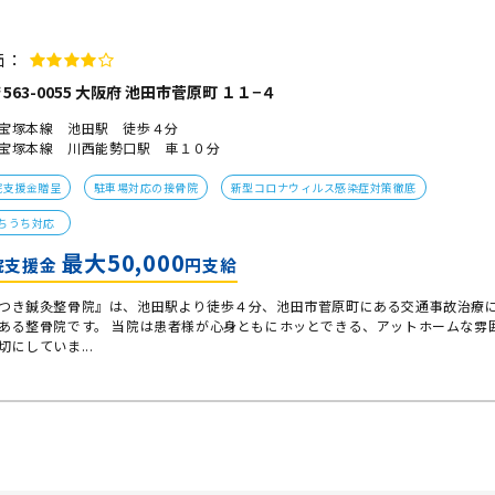
価：
563-0055 大阪府 池田市菅原町 １１−４
宝塚本線 池田駅 徒歩４分
宝塚本線 川西能勢口駅 車１０分
院支援金贈呈
駐車場対応の接骨院
新型コロナウィルス感染症対策徹底
ちうち対応
最大50,000
院支援金
円支給
つき鍼灸整骨院』は、池田駅より徒歩４分、池田市菅原町にある交通事故治療
ある整骨院です。 当院は患者様が心身ともにホッとできる、アットホームな雰
切にしていま...