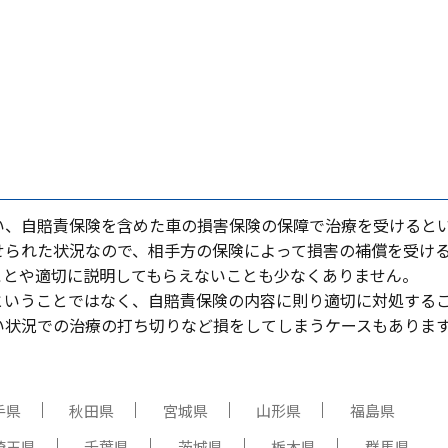
い、⾃賠責保険を含めた⾞の損害保険の保障で治療を受けると
せられた状況なので、相⼿⽅の保険によって損害の補償を受け
ことや適切に説明してもらえないことも少なくありません。
ということではなく、⾃賠責保険の内容に則り適切に対処する
い状況での治療の打ち切りなど損をしてしまうケースもありま
手県
秋田県
宮城県
山形県
福島県
埼玉県
千葉県
茨城県
栃木県
群馬県