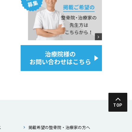
TOP
ス
掲載希望の整⾻院・治療家の⽅へ