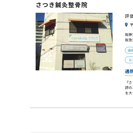
さつき鍼灸整骨院
評
〒
阪神
阪急
通
む
通
『さ
評の
を大