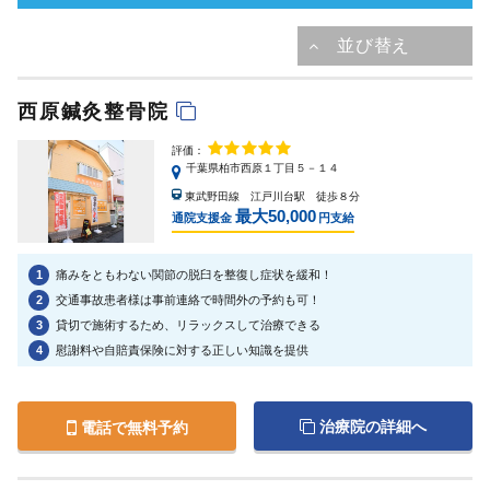
西原鍼灸整骨院
評価：
千葉県柏市西原１丁目５－１４
東武野田線 江戸川台駅 徒歩８分
最大50,000
通院支援金
円支給
1
痛みをともわない関節の脱臼を整復し症状を緩和！
2
交通事故患者様は事前連絡で時間外の予約も可！
3
貸切で施術するため、リラックスして治療できる
4
慰謝料や自賠責保険に対する正しい知識を提供
治療院の詳細へ
電話で無料予約