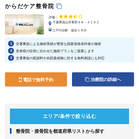
からだケア整骨院
評価：
千葉県流山市青田９８－４１０２
江戸川台駅 徒歩１８分
1
交通事故による施術実績が豊富な国家資格保持者が施術
2
患者様の症状に合わせた施術プランをご提案します
3
交通事故の慰謝料や自賠責保険に対する無料相談にも対応
治療院の詳細へ
電話で無料予約
エリア/条件で絞り込む
整⾻院・接⾻院を都道府県リストから探す