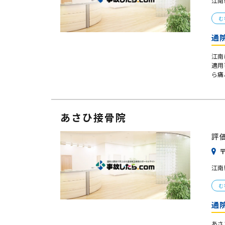
江南
む
通
江南
適用
ら痛
あさひ接骨院
評
〒
江南
む
通
あさ