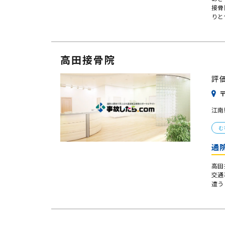
接骨
りと
高田接骨院
評
〒
江南
む
通
高田
交通
遭う