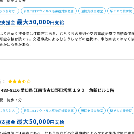
駅 徒歩１０分
ちうち対応
新型コロナウィルス感染症対策徹底
通院支援金贈呈
駅チカの接骨院
最大50,000
院支援金
円支給
はりきゅう接骨院は江南市にある、むちうちの施術や交通事故治療で自賠責保
可能な接骨院です。交通事故によるむちうちなどの症状は、事故直後ではなく
みが出る事がある...
価：
483-8216 愛知県 江南市古知野町塔塚 １９０ 角新ビル１階
駅 徒歩７分
ちうち対応
新型コロナウィルス感染症対策徹底
通院支援金贈呈
駅チカの接骨院
最大50,000
院支援金
円支給
ひ接骨院は江南市にある、むちうちなどの交通事故によるケガの施術実績が豊