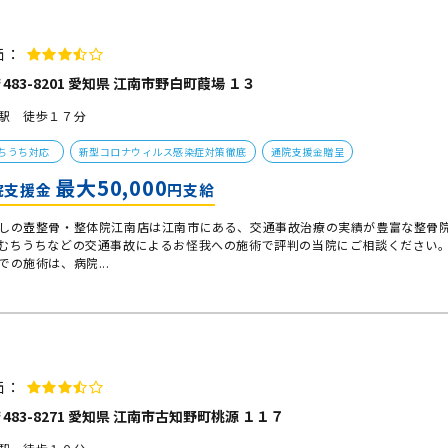
価：
483-8201 愛知県 江南市野白町葭場 １３
駅 徒歩１７分
ちうち対応
新型コロナウィルス感染症対策徹底
通院支援金贈呈
最大50,000
院支援金
円支給
しの壺整骨・整体院江南店は江南市にある、交通事故治療の実績が豊富な整骨
むちうちなどの交通事故によるお怪我への施術で評判の当院にご相談ください
での施術は、病院...
価：
483-8271 愛知県 江南市古知野町桃源 １１７