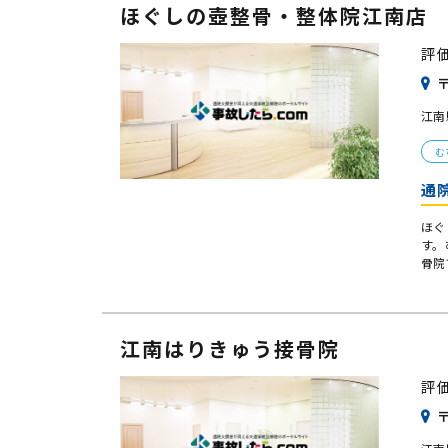
ほぐしの壺整骨・整体院江南店
評
〒
江南
む
通
ほぐ
す。
骨院
江南はりきゅう接骨院
評
〒