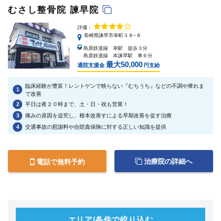
むさし整骨院 諫早院
評価：
長崎県諫早市幸町３８−８
島原鉄道線 幸駅 徒歩３分
島原鉄道線 本諫早駅 車６分
最大50,000
通院支援金
円支給
臨床経験が豊富！レントゲンで映らない『むちうち』などの不調や痺れま
1
で改善
2
平日は夜２０時まで、土・日・祝も営業！
3
痛みの原因を追究し、根本改善すによる早期改善を促す治療
4
交通事故の慰謝料や自賠責保険に対する正しい知識を提供
治療院の詳細へ
電話で無料予約
エリア/条件で絞り込む