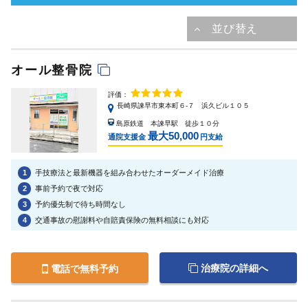
オール整骨院
評価：
長崎県諫早市東本町６-７ 浜久ビル１０５
島原鉄道 本諫早駅 徒歩１０分
最大50,000
通院支援金
円支給
1
手技療法と最新機器を組み合わせたオーダーメイド治療
2
事前予約で夜で対応
3
予約優先制で待ち時間なし
4
交通事故の慰謝料や自賠責保険の無料相談にも対応
治療院の詳細へ
電話で無料予約