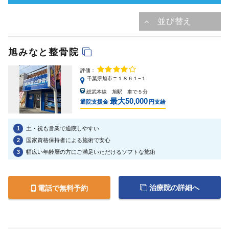
旭みなと整骨院
評価：
千葉県旭市ニ１８６１−１
総武本線 旭駅 車で５分
最大50,000
通院支援金
円支給
1
土・祝も営業で通院しやすい
2
国家資格保持者による施術で安心
3
幅広い年齢層の方にご満足いただけるソフトな施術
治療院の詳細へ
電話で無料予約