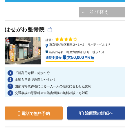
はせがわ整骨院
評価：
東京都杉並区梅里２−１−２ リバティベル１Ｆ
新高円寺駅 梅里方面出口より 徒歩１分
最大50,000
通院支援金
円支給
1
「新高円寺駅」徒歩１分
2
土曜も営業で通院しやすい！
3
国家資格取得者による一人一人の症状に合わせた施術
4
交通事故の慰謝料や自賠責保険の無料相談にも対応
治療院の詳細へ
電話で無料予約